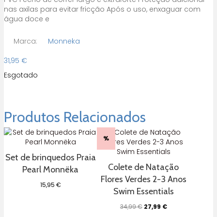
nas axilas para evitar fricção Após o uso, enxaguar com
água doce e
Marca:
Monneka
31,95
€
Esgotado
Produtos Relacionados
%
Set de brinquedos Praia
Colete de Natação
Pearl Monnëka
Flores Verdes 2-3 Anos
15,95
€
Swim Essentials
O
O
34,99
€
27,99
€
preço
preço