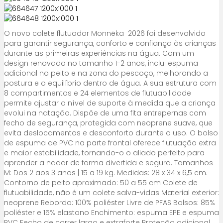
O novo colete flutuador Monnëka 2026 foi desenvolvido
para garantir segurança, conforto e confiança às crianças
durante as primeiras experiências na água. Com um
design renovado no tamanho 1-2 anos, inclui espuma
adicional no peito e na zona do pescoço, melhorando a
postura e o equilíbrio dentro de água. A sua estrutura com
8 compartimentos e 24 elementos de flutuabilidade
permite ajustar o nível de suporte à medida que a criança
evolui na natação. Dispõe de uma fita entrepernas com
fecho de segurança, protegida com neoprene suave, que
evita deslocamentos e desconforto durante o uso. O bolso
de espuma de PVC na parte frontal oferece flutuação extra
e maior estabilidade, tornando-o o aliado perfeito para
aprender a nadar de forma divertida e segura. Tamanhos
M: Dos 2 aos 3 anos | 15 a 19 kg. Medidas: 28 x 34 x 6,5 cm.
Contorno de peito aproximado: 50 a 55 cm Colete de
flutuabilidade, não é um colete salva-vidas Material exterior:
neoprene Rebordo: 100% poliéster Livre de PFAS Bolsos: 85%
poliéster e 15% elastano Enchimento: espuma EPE e espuma
PVC Fecho de correr largo e extraforte Proteção adicional