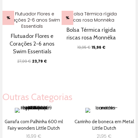
original
atual
era:
é:
34,99 €.
27,99 €.
%
%
Bolsa Térmica rígida
Flutuador Flores e
riscas rosa Monnëka
Corações 2-6 anos
O
O
19,95
€
15,96
€
Swim Essentials
preço
preço
original
atual
O
O
27,99
€
23,79
€
era:
é:
preço
preço
19,95 €.
15,96 €.
original
atual
era:
é:
27,99 €.
23,79 €.
Outras Categorias
Garrafa com Palhinha 600 ml
Carrinho de boneca em Metal
Fairy wonders Little Dutch
Little Dutch
16,99
€
21,95
€