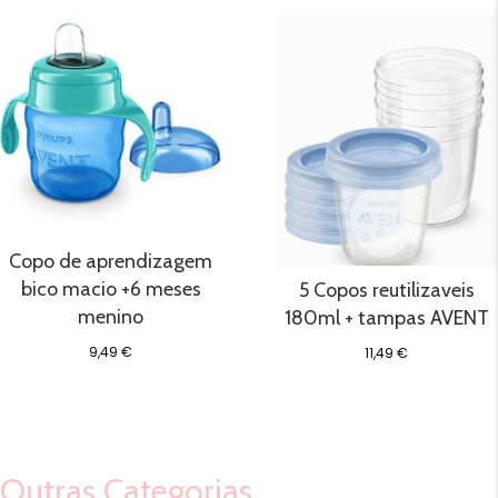
Copo de aprendizagem
bico macio +6 meses
5 Copos reutilizaveis
menino
180ml + tampas AVENT
9,49
€
11,49
€
Outras Categorias