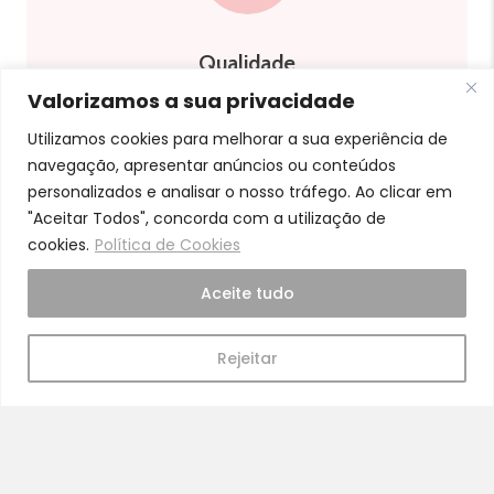
Qualidade
Valorizamos a sua privacidade
Somos especialistas e justos no nosso trabalho
Utilizamos cookies para melhorar a sua experiência de
navegação, apresentar anúncios ou conteúdos
personalizados e analisar o nosso tráfego. Ao clicar em
"Aceitar Todos", concorda com a utilização de
cookies.
Política de Cookies
Aceite tudo
Cuidado
A nossa equipa é especializada em cuidados
Rejeitar
para a mamã e o bebé