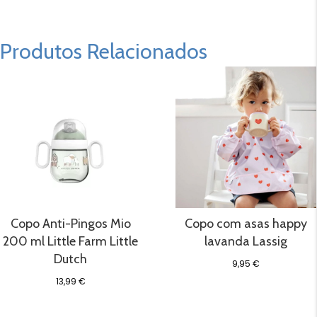
Anti-
Pingos
Mio
200
Produtos Relacionados
ml
forest
friends
Little
Dutch
Copo Anti-Pingos Mio
Copo com asas happy
200 ml Little Farm Little
lavanda Lassig
Dutch
9,95
€
13,99
€