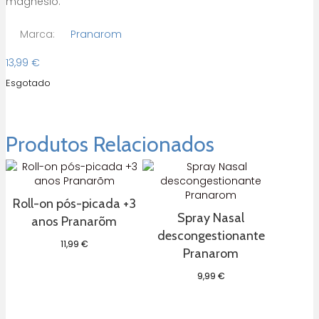
magnésio.
Marca:
Pranarom
13,99
€
Esgotado
Produtos Relacionados
Roll-on pós-picada +3
Spray Nasal
anos Pranarõm
descongestionante
11,99
€
Pranarom
9,99
€