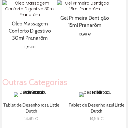
Gel Primeira Dentição
Óleo Massagem
15ml Pranarõm
Conforto Digestivo
10,99
€
30ml Pranarõm
11,59
€
Outras Categorias
Tablet de Desenho rosa Little
Tablet de Desenho azul Little
Dutch
Dutch
14,95
€
14,95
€