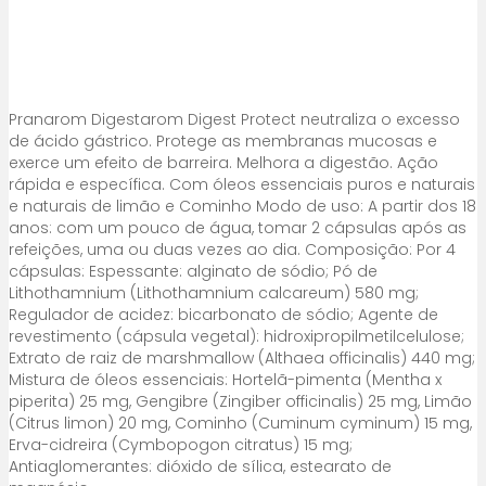
Pranarom Digestarom Digest Protect neutraliza o excesso
de ácido gástrico. Protege as membranas mucosas e
exerce um efeito de barreira. Melhora a digestão. Ação
rápida e específica. Com óleos essenciais puros e naturais
e naturais de limão e Cominho Modo de uso: A partir dos 18
anos: com um pouco de água, tomar 2 cápsulas após as
refeições, uma ou duas vezes ao dia. Composição: Por 4
cápsulas: Espessante: alginato de sódio; Pó de
Lithothamnium (Lithothamnium calcareum) 580 mg;
Regulador de acidez: bicarbonato de sódio; Agente de
revestimento (cápsula vegetal): hidroxipropilmetilcelulose;
Extrato de raiz de marshmallow (Althaea officinalis) 440 mg;
Mistura de óleos essenciais: Hortelã-pimenta (Mentha x
piperita) 25 mg, Gengibre (Zingiber officinalis) 25 mg, Limão
(Citrus limon) 20 mg, Cominho (Cuminum cyminum) 15 mg,
Erva-cidreira (Cymbopogon citratus) 15 mg;
Antiaglomerantes: dióxido de sílica, estearato de