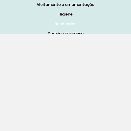
Aleitamento e amamentação
Higiene
Brinquedos
Dormir e descanso
Cadeiras Auto
Saúde e bem-estar
Início
Loja
Blog
Marcas
Quem Somos
Contatos
Termos e Condições de Vendas, Envios e Devoluções
Termos e Condições