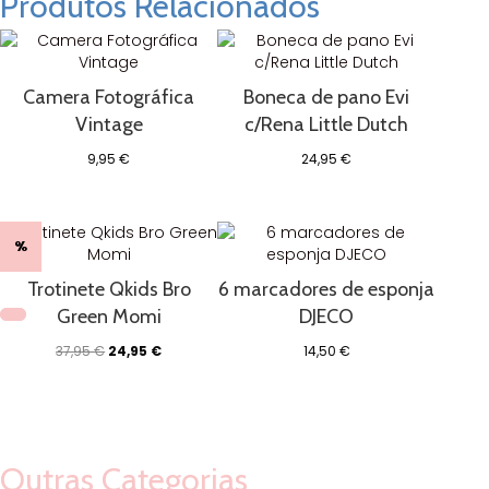
Produtos Relacionados
Camera Fotográfica
Boneca de pano Evi
Vintage
c/Rena Little Dutch
9,95
€
24,95
€
%
Trotinete Qkids Bro
6 marcadores de esponja
Green Momi
DJECO
O
O
37,95
€
24,95
€
14,50
€
preço
preço
original
atual
era:
é:
37,95 €.
24,95 €.
Outras Categorias