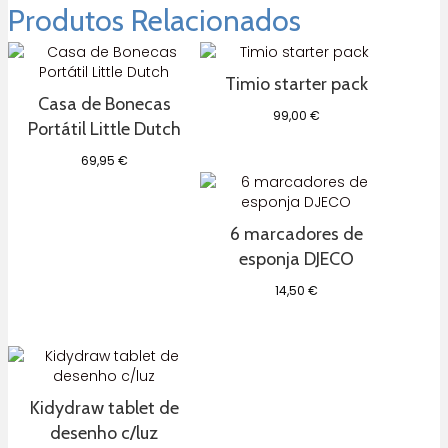
Produtos Relacionados
Timio starter pack
Casa de Bonecas
99,00
€
Portátil Little Dutch
69,95
€
6 marcadores de
esponja DJECO
14,50
€
Kidydraw tablet de
desenho c/luz