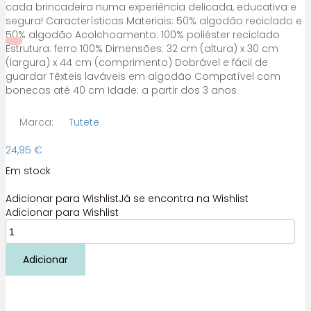
cada brincadeira numa experiência delicada, educativa e
segura! Características Materiais: 50% algodão reciclado e
50% algodão Acolchoamento: 100% poliéster reciclado
Estrutura: ferro 100% Dimensões: 32 cm (altura) x 30 cm
(largura) x 44 cm (comprimento) Dobrável e fácil de
guardar Têxteis laváveis em algodão Compatível com
bonecas até 40 cm Idade: a partir dos 3 anos
Marca:
Tutete
24,95
€
Em stock
Adicionar para Wishlist
Já se encontra na Wishlist
Adicionar para Wishlist
Quantidade
de
Espreguiçadeira
Adicionar
Boneca
Flowers
Tutete