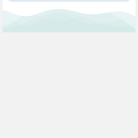
Pra Mamã
Gravidez e Maternidade | Tudo para o seu Bebé |
Puericultura | Brinquedos | Alimentação e Amamentação
| Hora de Dormir | Hora do Banho | Hora de Passear
Gravidez e maternidade
Aleitamento e amamentação
Higiene
Brinquedos
Dormir e descanso
Cadeiras Auto
Saúde e bem-estar