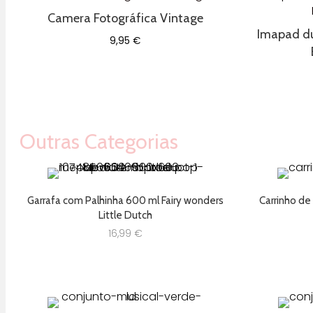
Camera Fotográfica Vintage
Imapad du
9,95
€
Outras Categorias
Garrafa com Palhinha 600 ml Fairy wonders
Carrinho de
Little Dutch
16,99
€