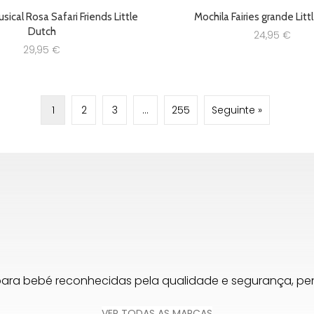
ical Rosa Safari Friends Little
Mochila Fairies grande Lit
Dutch
24,95
€
29,95
€
1
2
3
…
255
Seguinte »
para bebé reconhecidas pela qualidade e segurança, 
VER TODAS AS MARCAS