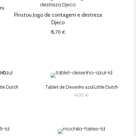
mi
Pinstou Jogo de contagem e destreza
Djeco
15,70
€
tle Dutch
Tablet de Desenho azul Little Dutch
14,95
€