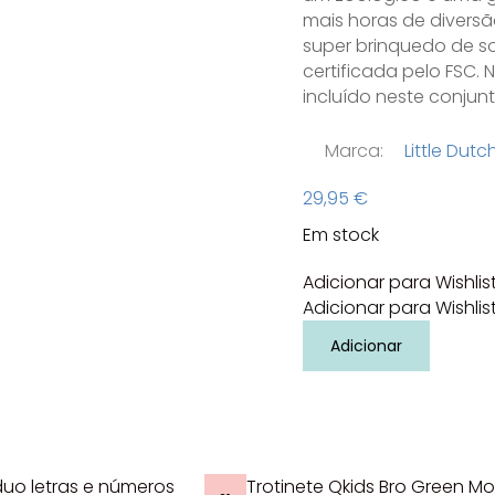
mais horas de diversã
super brinquedo de s
certificada pelo FSC.
incluído neste conju
Marca:
Little Dutc
29,95
€
Em stock
Adicionar para Wishlis
Adicionar para Wishlis
Quantidade
Adicionar
de
Estação
dos
Caminhos
de
Ferro
–