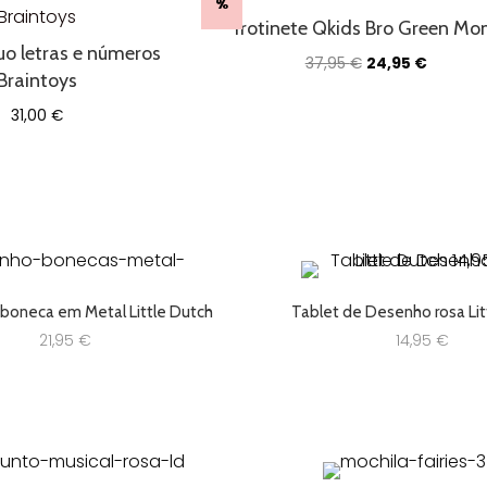
%
Railway
Trotinete Qkids Bro Green Mo
Collection
o letras e números
(Pista
O
O
37,95
€
24,95
€
não
Braintoys
preço
preço
incluída)
original
atual
31,00
€
era:
é:
37,95 €.
24,95 €.
 boneca em Metal Little Dutch
Tablet de Desenho rosa Lit
21,95
€
14,95
€