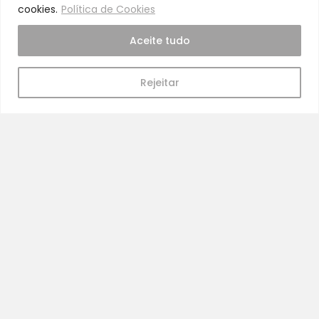
Pra Mamã
cookies.
Política de Cookies
Gravidez e Maternidade | Tudo para o seu Bebé |
Aceite tudo
Puericultura | Brinquedos | Alimentação e Amamentação
| Hora de Dormir | Hora do Banho | Hora de Passear
Rejeitar
Gravidez e maternidade
Aleitamento e amamentação
Higiene
Brinquedos
Dormir e descanso
Cadeiras Auto
Saúde e bem-estar
Início
Loja
Blog