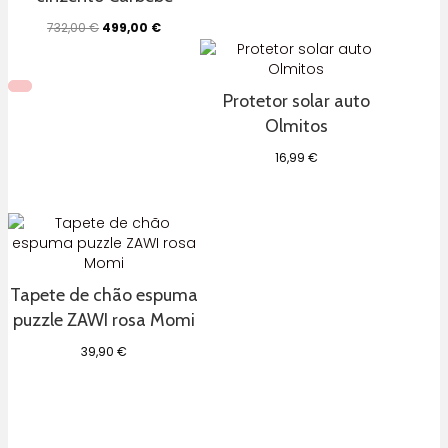
O
O
732,00
€
499,00
€
preço
preço
original
atual
era:
é:
732,00 €.
499,00 €.
Protetor solar auto
Olmitos
16,99
€
Tapete de chão espuma
puzzle ZAWI rosa Momi
39,90
€