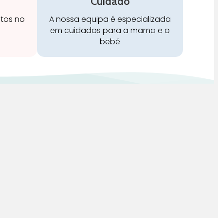
Cuidado
stos no
A nossa equipa é especializada
em cuidados para a mamã e o
bebé
Redes Sociais:
 de Vendas, Envios e