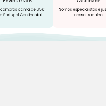
Envios Grátis
Qualidade
 compras acima de 65€
Somos especialistas e ju
a Portugal Continental
nosso trabalho
ravidez e maternidade
Início
leitamento e amamentação
Loja
igiene
Blog
rinquedos
Marcas
ormir e descanso
Quem Somos
adeiras Auto
Contatos
aúde e bem-estar
Termos e Condições
Devoluções