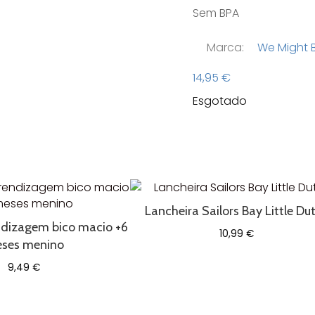
Sem BPA
Marca:
We Might B
14,95
€
Esgotado
Lancheira Sailors Bay Little Du
dizagem bico macio +6
10,99
€
ses menino
9,49
€