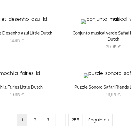
e Desenho azul Little Dutch
Conjunto musical verde Safari F
Dutch
14,95
€
29,95
€
ila Fairies Little Dutch
Puzzle Sonoro Safari Friends 
19,95
€
19,95
€
1
2
3
…
255
Seguinte »