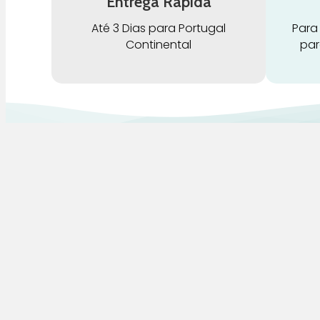
Entrega Rápida
Até 3 Dias para Portugal
Para
Continental
par
G
Pra Mamã
A
Gravidez e Maternidade | Tudo para o seu
H
Bebé | Puericultura | Brinquedos |
Alimentação e Amamentação | Hora de
B
Dormir | Hora do Banho | Hora de Passear
D
C
S