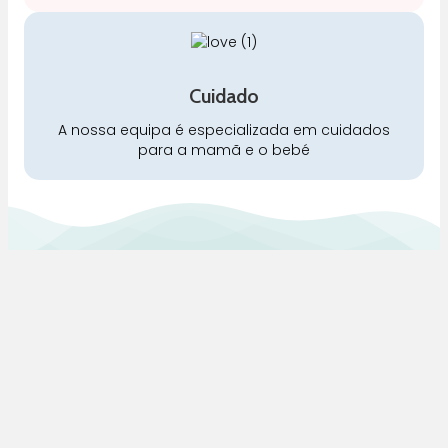
Cuidado
A nossa equipa é especializada em cuidados
para a mamã e o bebé
Pra Mamã
Gravidez e Maternidade | Tudo para o seu Bebé |
Puericultura | Brinquedos | Alimentação e Amamentação
| Hora de Dormir | Hora do Banho | Hora de Passear
Gravidez e maternidade
Aleitamento e amamentação