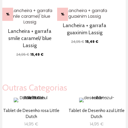
%
%
Lancheira + garrafa
Lancheira + garrafa
guaxinim Lassig
smile caramel/ blue
O
O
24,95
€
15,49
€
Lassig
preço
preço
original
atual
O
O
24,95
€
15,49
€
era:
é:
preço
preço
24,95 €.
15,49 €.
original
atual
era:
é:
24,95 €.
15,49 €.
Outras Categorias
Tablet de Desenho rosa Little
Tablet de Desenho azul Little
Dutch
Dutch
14,95
€
14,95
€