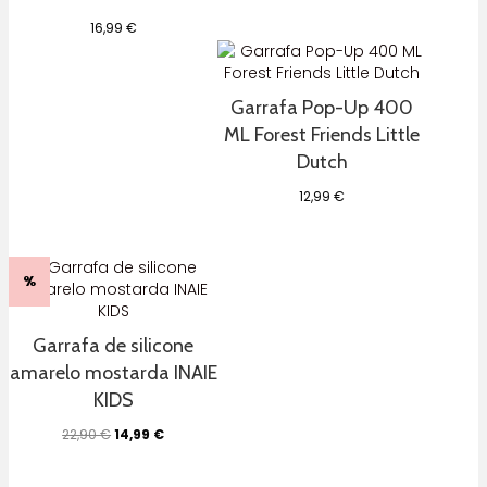
16,99
€
Garrafa Pop-Up 400
ML Forest Friends Little
Dutch
12,99
€
%
Garrafa de silicone
amarelo mostarda INAIE
KIDS
O
O
22,90
€
14,99
€
preço
preço
original
atual