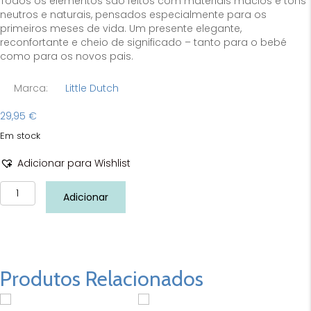
Todos os elementos são feitos com materiais macios e tons
neutros e naturais, pensados especialmente para os
primeiros meses de vida. Um presente elegante,
reconfortante e cheio de significado – tanto para o bebé
como para os novos pais.
Marca:
Little Dutch
29,95
€
Em stock
Adicionar para Wishlist
Quantidade
Adicionar
de
Giftbox
newborn
naturals
em
malha
Produtos Relacionados
Little
Dutch