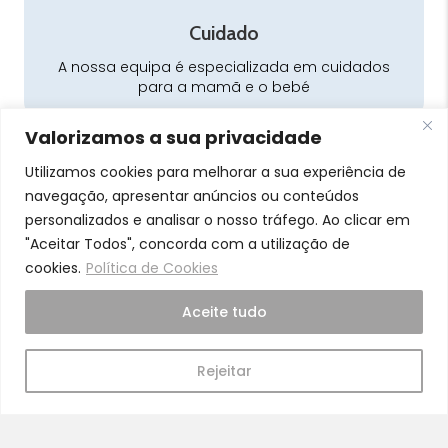
Cuidado
A nossa equipa é especializada em cuidados
para a mamã e o bebé
Valorizamos a sua privacidade
Utilizamos cookies para melhorar a sua experiência de
navegação, apresentar anúncios ou conteúdos
personalizados e analisar o nosso tráfego. Ao clicar em
Pra Mamã
"Aceitar Todos", concorda com a utilização de
cookies.
Política de Cookies
Gravidez e Maternidade | Tudo para o seu Bebé |
Puericultura | Brinquedos | Alimentação e Amamentação
Aceite tudo
| Hora de Dormir | Hora do Banho | Hora de Passear
Gravidez e maternidade
Rejeitar
Aleitamento e amamentação
Higiene
Brinquedos