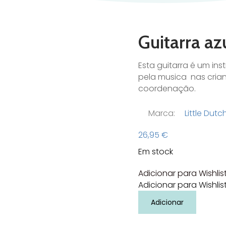
Guitarra az
Esta guitarra é um in
pela musica nas crian
coordenação.
Marca:
Little Dutc
26,95
€
Em stock
Adicionar para Wishlis
Adicionar para Wishlis
Quantidade
Adicionar
de
Guitarra
azul