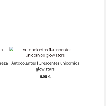
treza
Autocolantes flurescentes unicornios
glow stars
6,99
€