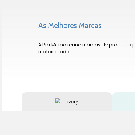
As Melhores Marcas
A Pra Mamã reúne marcas de produtos 
maternidade.
Entrega Rápida
Até 3 Dias para Portugal
Para