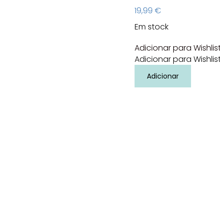
19,99
€
Em stock
Adicionar para Wishlis
Adicionar para Wishlis
Quantidade
Adicionar
de
Jogo
magnetico
T-
rex
Mieredu