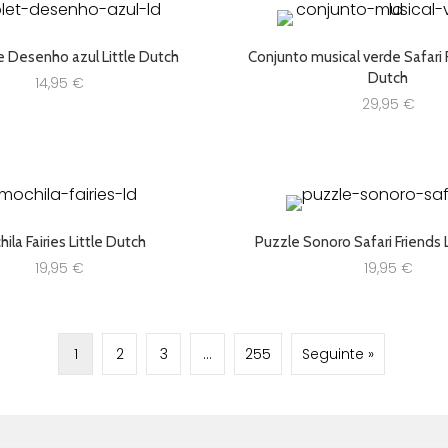
e Desenho azul Little Dutch
Conjunto musical verde Safari F
Dutch
14,95
€
29,95
€
ila Fairies Little Dutch
Puzzle Sonoro Safari Friends 
19,95
€
19,95
€
1
2
3
…
255
Seguinte »