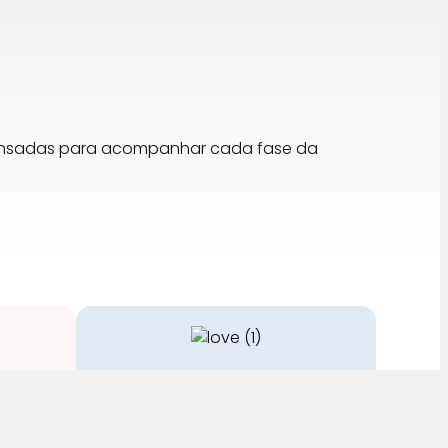
pensadas para acompanhar cada fase da
Cuidado
stos no
A nossa equipa é especializada