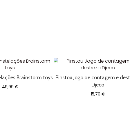
elações Brainstorm toys
Pinstou Jogo de contagem e des
Djeco
49,99
€
15,70
€