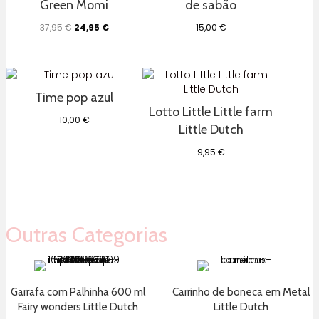
Green Momi
de sabão
O
O
37,95
€
24,95
€
15,00
€
preço
preço
original
atual
era:
é:
37,95 €.
24,95 €.
Time pop azul
Lotto Little Little farm
10,00
€
Little Dutch
9,95
€
Outras Categorias
Garrafa com Palhinha 600 ml
Carrinho de boneca em Metal
Fairy wonders Little Dutch
Little Dutch