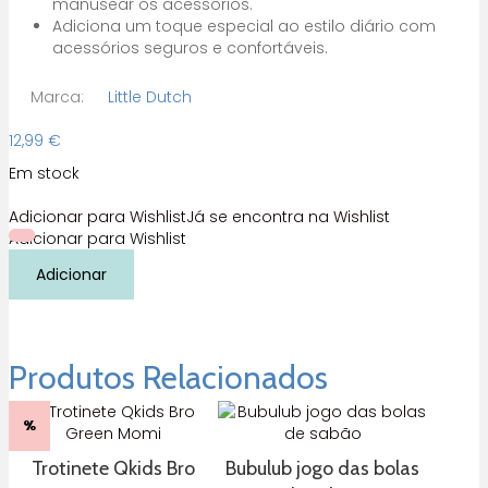
manusear os acessórios.
Adiciona um toque especial ao estilo diário com
acessórios seguros e confortáveis.
Marca:
Little Dutch
12,99
€
Em stock
Adicionar para Wishlist
Já se encontra na Wishlist
Adicionar para Wishlist
Quantidade
Adicionar
de
Joias
de
Madeira
Morangos
Produtos Relacionados
Little
Dutch
%
Trotinete Qkids Bro
Bubulub jogo das bolas