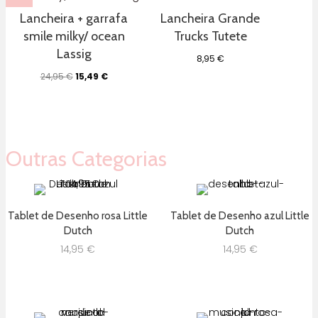
Lancheira + garrafa
Lancheira Grande
smile milky/ ocean
Trucks Tutete
Lassig
8,95
€
O
O
24,95
€
15,49
€
preço
preço
original
atual
era:
é:
24,95 €.
15,49 €.
Outras Categorias
Tablet de Desenho rosa Little
Tablet de Desenho azul Little
Dutch
Dutch
14,95
€
14,95
€