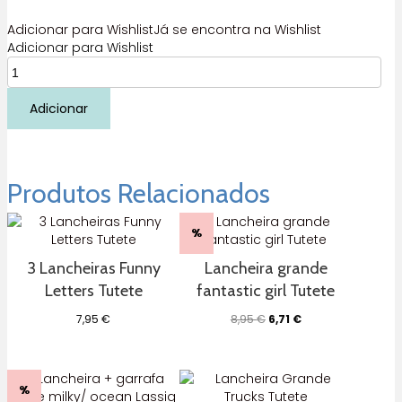
Adicionar para Wishlist
Já se encontra na Wishlist
Adicionar para Wishlist
Quantidade
de
Lancheira
Adicionar
Bento
Mouse
fairies
Tutete
Produtos Relacionados
%
3 Lancheiras Funny
Lancheira grande
Letters Tutete
fantastic girl Tutete
O
O
7,95
€
8,95
€
6,71
€
preço
preço
original
atual
era:
é:
8,95 €.
6,71 €.
%