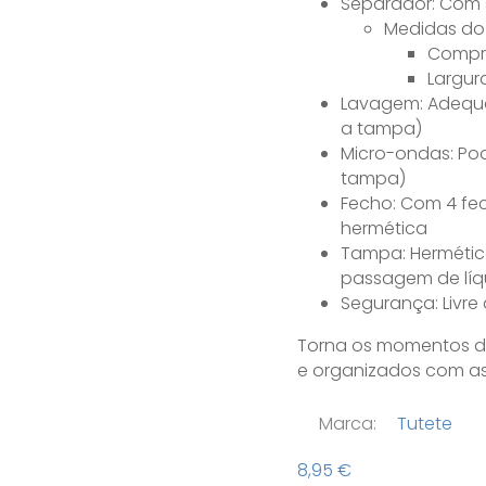
Separador: Com s
Medidas do
Compri
Largur
Lavagem: Adequa
a tampa)
Micro-ondas: Po
tampa)
Fecho: Com 4 fec
hermética
Tampa: Hermética
passagem de líq
Segurança: Livre
Torna os momentos de
e organizados com as
Marca:
Tutete
8,95
€