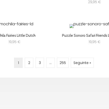
29,95
€
ila Fairies Little Dutch
Puzzle Sonoro Safari Friends 
19,95
€
19,95
€
1
2
3
…
255
Seguinte »