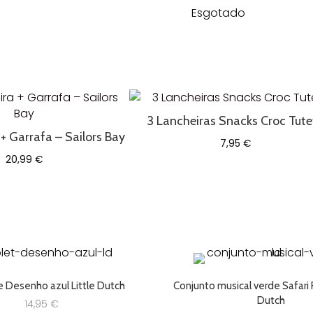
Esgotado
3 Lancheiras Snacks Croc Tute
+ Garrafa – Sailors Bay
7,95
€
20,99
€
e Desenho azul Little Dutch
Conjunto musical verde Safari F
Dutch
14,95
€