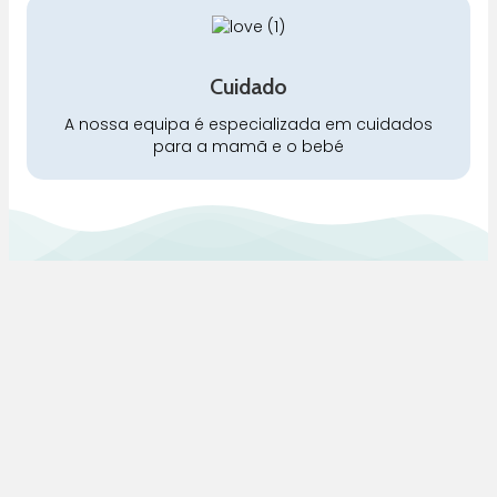
Cuidado
A nossa equipa é especializada em cuidados
para a mamã e o bebé
Pra Mamã
Gravidez e Maternidade | Tudo para o seu Bebé |
Puericultura | Brinquedos | Alimentação e Amamentação
| Hora de Dormir | Hora do Banho | Hora de Passear
Gravidez e maternidade
Aleitamento e amamentação