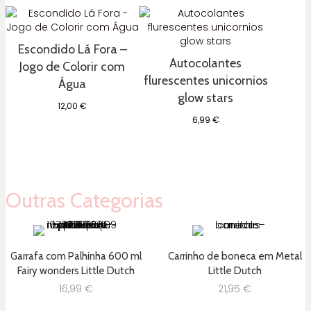
Escondido Lá Fora –
Autocolantes
Jogo de Colorir com
flurescentes unicornios
Água
glow stars
12,00
€
6,99
€
Outras Categorias
Garrafa com Palhinha 600 ml
Carrinho de boneca em Metal
Fairy wonders Little Dutch
Little Dutch
16,99
€
21,95
€