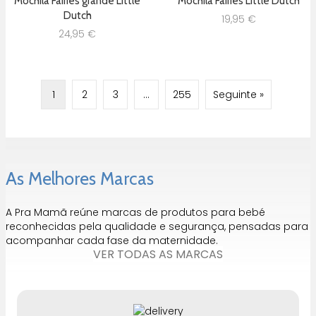
Mochila Fairies grande Little
Mochila Fairies Little Dutch
Dutch
19,95
€
24,95
€
1
2
3
…
255
Seguinte »
As Melhores Marcas
A Pra Mamã reúne marcas de produtos para bebé
reconhecidas pela qualidade e segurança, pensadas para
acompanhar cada fase da maternidade.
VER TODAS AS MARCAS