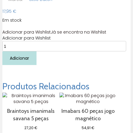
17,95
€
Em stock
Adicionar para Wishlist
Já se encontra na Wishlist
Adicionar para Wishlist
Quantidade
de
Livro
Adicionar
fofinho
de
Actividades
Forest
Produtos Relacionados
Friends
Littel
Dutch
Braintoys imanimals
Imabars 60 peças jogo
savana 5 peças
magnético
27,20
€
54,91
€