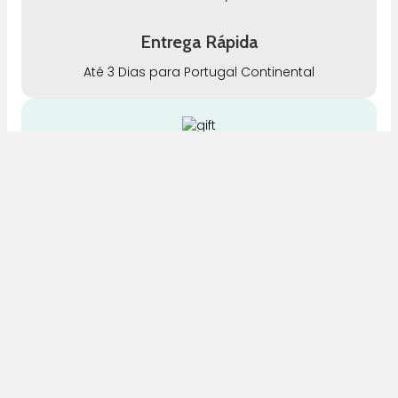
Entrega Rápida
Até 3 Dias para Portugal Continental
Envios Grátis
Para compras acima de 65€ para Portugal
Continental
Qualidade
Somos especialistas e justos no nosso trabalho