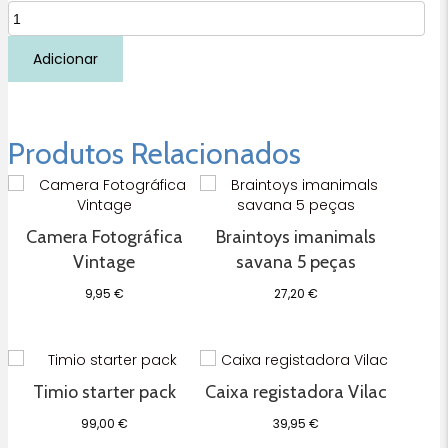
Quantidade
de
Lotto
Adicionar
Little
Little
farm
Little
Produtos Relacionados
Dutch
Camera Fotográfica
Braintoys imanimals
Vintage
savana 5 peças
9,95
€
27,20
€
Timio starter pack
Caixa registadora Vilac
99,00
€
39,95
€