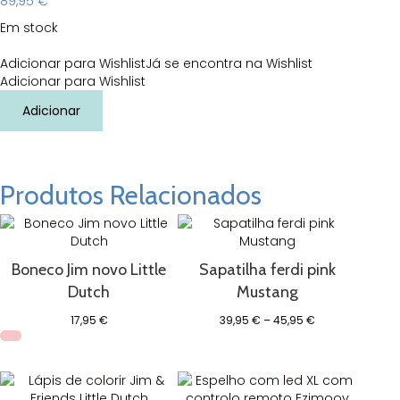
89,95
€
Em stock
Adicionar para Wishlist
Já se encontra na Wishlist
Adicionar para Wishlist
Quantidade
Adicionar
de
Mercado
Little
Dutch
Produtos Relacionados
Boneco Jim novo Little
Sapatilha ferdi pink
Dutch
Mustang
Price
17,95
€
39,95
€
–
45,95
€
range:
39,95 €
through
45,95 €