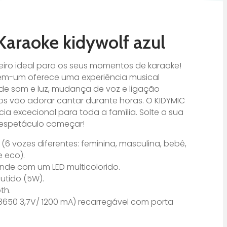
Karaoke kidywolf azul
iro ideal para os seus momentos de karaoke!
em-um oferece uma experiência musical
 de som e luz, mudança de voz e ligação
lhos vão adorar cantar durante horas. O KIDYMIC
ia excecional para toda a família. Solte a sua
 o espetáculo começar!
6 vozes diferentes: feminina, masculina, bebê,
e eco).
nde com um LED multicolorido.
utido (5W).
th.
(18650 3,7V/ 1200 mA) recarregável com porta