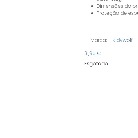
Dimensões do pr
Proteção de es
Marca:
Kidywolf
31,95
€
Esgotado