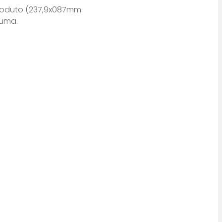
oduto (237,9x087mm.
puma.