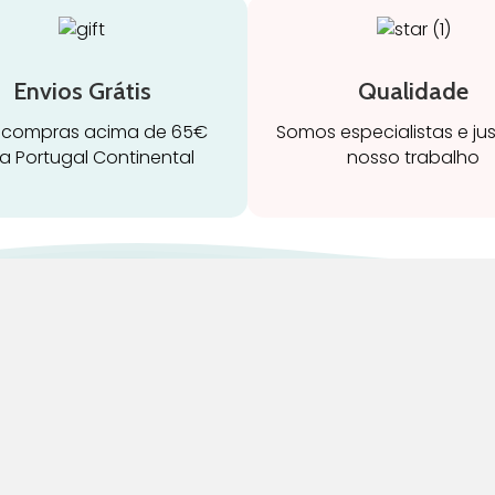
Envios Grátis
Qualidade
 compras acima de 65€
Somos especialistas e ju
a Portugal Continental
nosso trabalho
ravidez e maternidade
Início
leitamento e amamentação
Loja
igiene
Blog
rinquedos
Marcas
ormir e descanso
Quem Somos