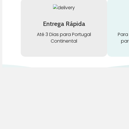
Entrega Rápida
Até 3 Dias para Portugal
Para
Continental
par
G
Pra Mamã
A
Gravidez e Maternidade | Tudo para o seu
H
Bebé | Puericultura | Brinquedos |
Alimentação e Amamentação | Hora de
B
Dormir | Hora do Banho | Hora de Passear
D