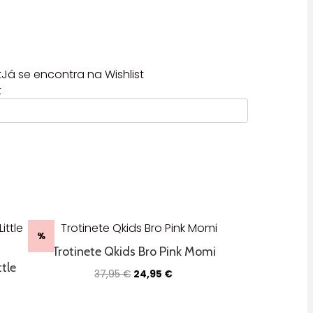
t
Já se encontra na Wishlist
t
%
Trotinete Qkids Bro Pink Momi
tle
O
O
37,95
€
24,95
€
preço
preço
original
atual