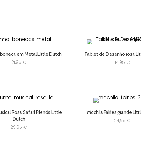
 boneca em Metal Little Dutch
Tablet de Desenho rosa Lit
21,95
€
14,95
€
ical Rosa Safari Friends Little
Mochila Fairies grande Lit
Dutch
24,95
€
29,95
€