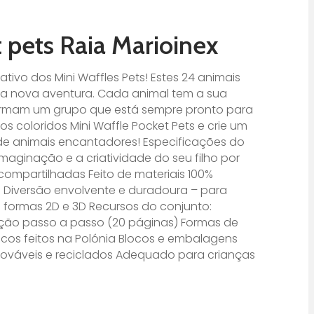
 pets Raia Marioinex
tivo dos Mini Waffles Pets! Estes 24 animais
a nova aventura. Cada animal tem a sua
 formam um grupo que está sempre pronto para
os coloridos Mini Waffle Pocket Pets e crie um
 de animais encantadores! Especificações do
imaginação e a criatividade do seu filho por
compartilhadas Feito de materiais 100%
s Diversão envolvente e duradoura – para
e formas 2D e 3D Recursos do conjunto:
ução passo a passo (20 páginas) Formas de
cos feitos na Polónia Blocos e embalagens
enováveis ​​e reciclados Adequado para crianças