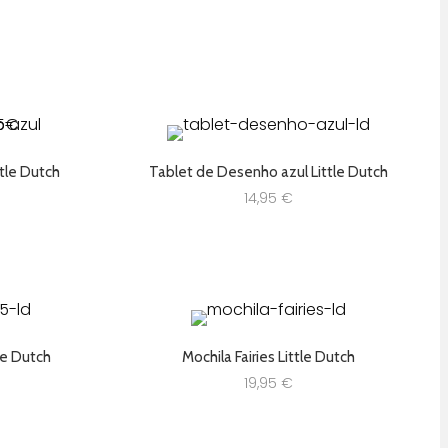
era:
é:
37,95 €.
24,95 €.
tle Dutch
Tablet de Desenho azul Little Dutch
14,95
€
tle Dutch
Mochila Fairies Little Dutch
19,95
€