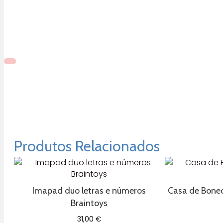
Produtos Relacionados
Imapad duo letras e números
Casa de Boneca
Braintoys
31,00
€