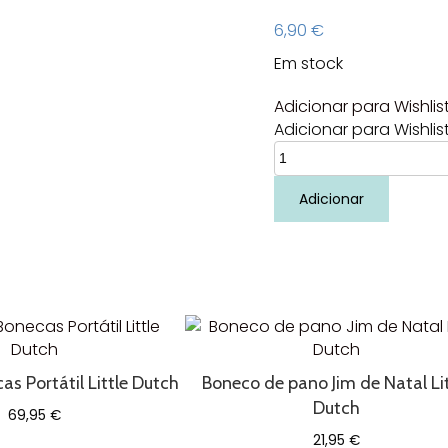
6,90
€
Em stock
Adicionar para Wishlis
Adicionar para Wishlis
Quantidade
de
Mini
Adicionar
pocket
pets
Raia
Marioinex
s Portátil Little Dutch
Boneco de pano Jim de Natal Lit
Dutch
69,95
€
21,95
€