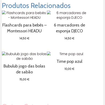
Produtos Relacionados
Flashcards para bebés –
6 marcadores de
Montessori HEADU
esponja DJECO
14,50
€
14,50
€
Time pop azul
Bubulub jogo das bolas
10,00
€
de sabão
15,00
€