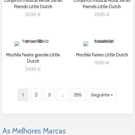
Conjunto musical verde Safari
Conjunto musical Rosa Safari
Friends Little Dutch
Friends Little Dutch
29,95
€
29,95
€
Mochila Fairies grande Little
Mochila Fairies Little Dutch
Dutch
19,95
€
24,95
€
1
2
3
…
255
Seguinte »
As Melhores Marcas