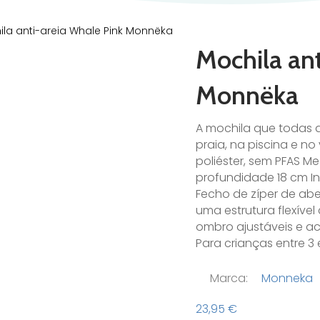
ila anti-areia Whale Pink Monnëka
Mochila an
Monnëka
A mochila que todas a
praia, na piscina e 
poliéster, sem PFAS Me
profundidade 18 cm In
Fecho de zíper de ab
uma estrutura flexíve
ombro ajustáveis e a
Para crianças entre 3 
Marca:
Monneka
23,95
€