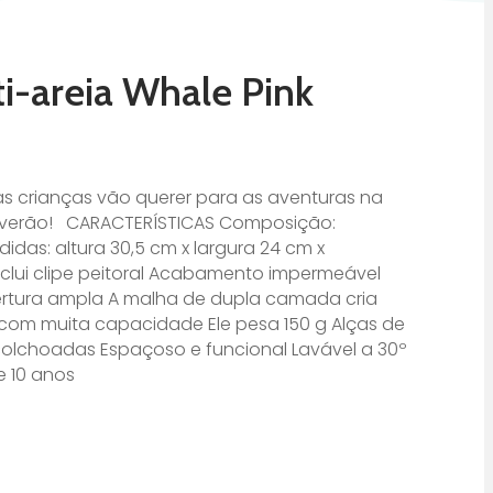
ti-areia Whale Pink
s crianças vão querer para as aventuras na
no verão! CARACTERÍSTICAS Composição:
didas: altura 30,5 cm x largura 24 cm x
clui clipe peitoral Acabamento impermeável
ertura ampla A malha de dupla camada cria
l com muita capacidade Ele pesa 150 g Alças de
colchoadas Espaçoso e funcional Lavável a 30º
e 10 anos