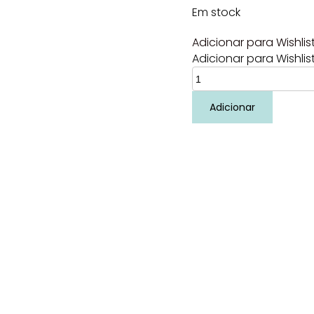
Em stock
Adicionar para Wishlis
Adicionar para Wishlis
Quantidade
de
Mochila
Adicionar
anti-
areia
Whale
Pink
Monnëka