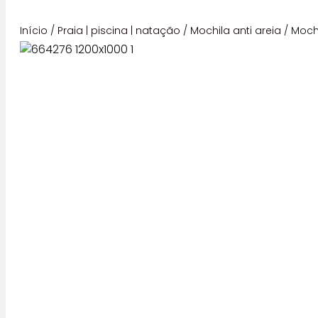
Início
/
Praia | piscina | natação
/
Mochila anti areia
/ Moch