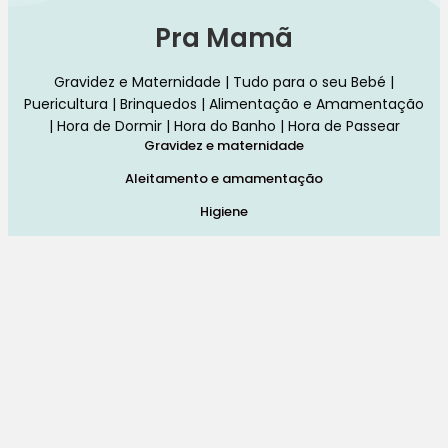
Pra Mamã
Gravidez e Maternidade | Tudo para o seu Bebé |
Puericultura | Brinquedos | Alimentação e Amamentação
| Hora de Dormir | Hora do Banho | Hora de Passear
Gravidez e maternidade
Aleitamento e amamentação
Higiene
Brinquedos
Dormir e descanso
Cadeiras Auto
Saúde e bem-estar
Início
Loja
Blog