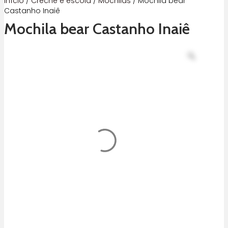
Início
/
Creche e escola
/
Mochilas
/ Mochila bear
Castanho Inaiê
Mochila bear Castanho Inaiê