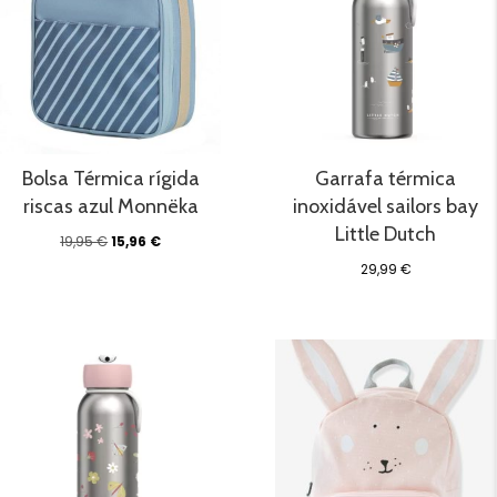
Bolsa Térmica rígida
Garrafa térmica
riscas azul Monnëka
inoxidável sailors bay
Little Dutch
O
O
19,95
€
15,96
€
preço
preço
29,99
€
original
atual
era:
é:
19,95 €.
15,96 €.