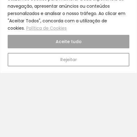
navegação, apresentar anúncios ou conteúdos
personalizados e analisar o nosso tráfego. Ao clicar em
"Aceitar Todos", concorda com a utilização de
cookies.
Política de Cookies
Cuidado
Aceite tudo
A nossa equipa é especializada em cuidados
para a mamã e o bebé
Rejeitar
Pra Mamã
Gravidez e Maternidade | Tudo para o seu Bebé |
Puericultura | Brinquedos | Alimentação e Amamentação
| Hora de Dormir | Hora do Banho | Hora de Passear
Gravidez e maternidade