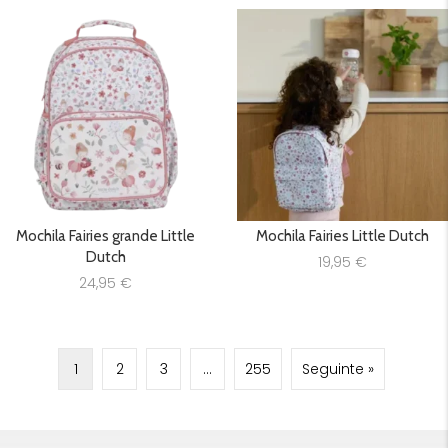
Mochila Fairies grande Little
Mochila Fairies Little Dutch
Dutch
19,95
€
24,95
€
1
2
3
…
255
Seguinte »