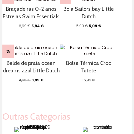
Braçadeiras 0-2 anos
Boia Sailors bay Little
Estrelas Swim Essentials
Dutch
O
O
O
O
6,99
€
5,94
€
5,99
€
5,09
€
preço
preço
preço
preço
original
atual
original
atual
era:
é:
era:
é:
6,99 €.
5,94 €.
5,99 €.
5,09 €.
%
Balde de praia ocean
Bolsa Térmica Croc
dreams azul Little Dutch
Tutete
O
O
4,95
€
3,99
€
16,95
€
preço
preço
original
atual
era:
é:
4,95 €.
3,99 €.
Outras Categorias