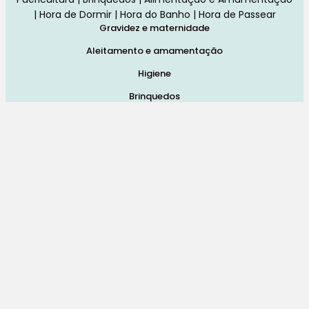
| Hora de Dormir | Hora do Banho | Hora de Passear
Gravidez e maternidade
Aleitamento e amamentação
Higiene
Brinquedos
Dormir e descanso
Cadeiras Auto
Saúde e bem-estar
Início
Loja
Blog
Marcas
Quem Somos
Contatos