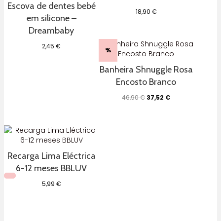
Escova de dentes bebé
18,90
€
em silicone –
Dreambaby
2,45
€
%
Banheira Shnuggle Rosa
Encosto Branco
O
O
46,90
€
37,52
€
preço
preço
original
atual
era:
é:
46,90 €.
37,52 €.
Recarga Lima Eléctrica
6-12 meses BBLUV
5,99
€