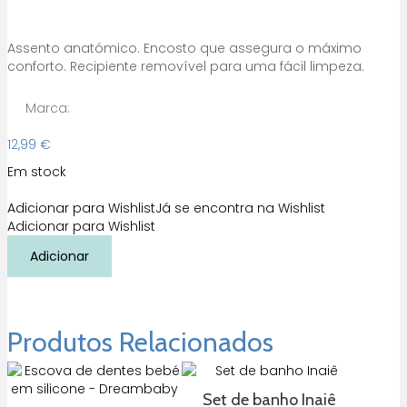
Assento anatómico. Encosto que assegura o máximo
conforto. Recipiente removível para uma fácil limpeza.
Marca:
12,99
€
Em stock
Adicionar para Wishlist
Já se encontra na Wishlist
Adicionar para Wishlist
Quantidade
Adicionar
de
Bacio
pasha
turquesa
Ok
Produtos Relacionados
Baby
Set de banho Inaiê