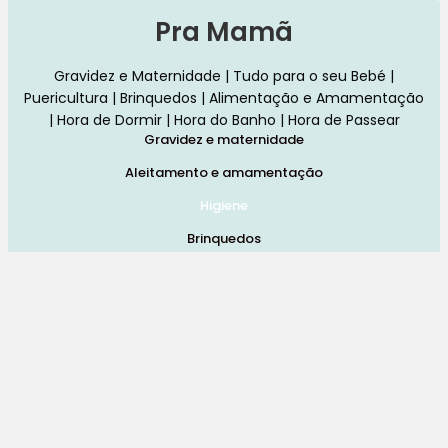
Pra Mamã
Gravidez e Maternidade | Tudo para o seu Bebé |
Puericultura | Brinquedos | Alimentação e Amamentação
| Hora de Dormir | Hora do Banho | Hora de Passear
Gravidez e maternidade
Aleitamento e amamentação
Higiene
Brinquedos
Dormir e descanso
Cadeiras Auto
Saúde e bem-estar
Início
Loja
Blog