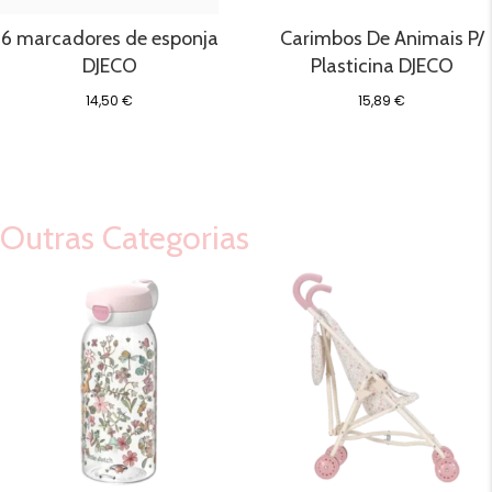
6 marcadores de esponja
Carimbos De Animais P/
DJECO
Plasticina DJECO
14,50
€
15,89
€
Outras Categorias