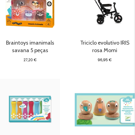
Braintoys imanimals
Triciclo evolutivo IRIS
savana 5 peças
rosa Momi
27,20
€
96,95
€