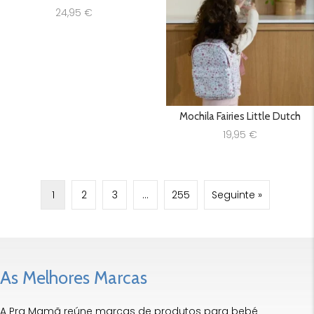
24,95
€
Mochila Fairies Little Dutch
19,95
€
1
2
3
…
255
Seguinte »
As Melhores Marcas
A Pra Mamã reúne marcas de produtos para bebé