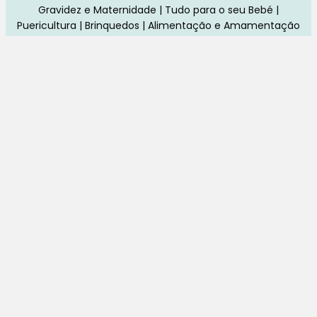
Gravidez e Maternidade | Tudo para o seu Bebé |
Puericultura | Brinquedos | Alimentação e Amamentação
| Hora de Dormir | Hora do Banho | Hora de Passear
Gravidez e maternidade
Aleitamento e amamentação
Higiene
Brinquedos
Dormir e descanso
Cadeiras Auto
Saúde e bem-estar
Início
Loja
Blog
Marcas
Quem Somos