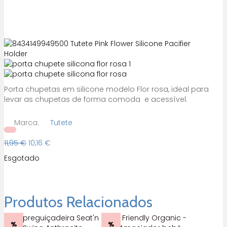
Porta chupetas em silicone modelo Flor rosa, ideal para
levar as chupetas de forma comoda e acessível.
Marca:
Tutete
O
O
11,95
€
10,16
€
preço
preço
Esgotado
original
atual
era:
é:
11,95 €.
10,16 €.
Produtos Relacionados
%
%