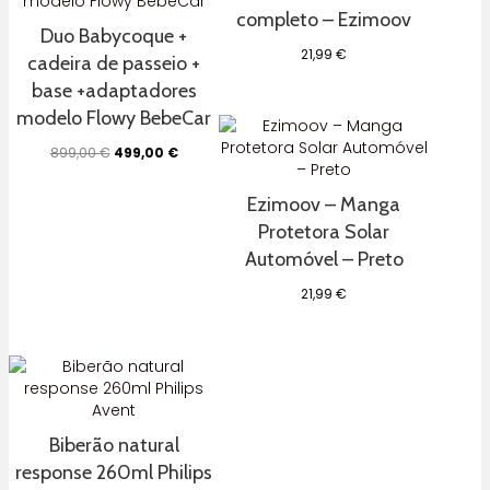
completo – Ezimoov
Duo Babycoque +
21,99
€
cadeira de passeio +
base +adaptadores
modelo Flowy BebeCar
O
O
899,00
€
499,00
€
preço
preço
original
atual
Ezimoov – Manga
era:
é:
899,00 €.
499,00 €.
Protetora Solar
Automóvel – Preto
21,99
€
Biberão natural
response 260ml Philips