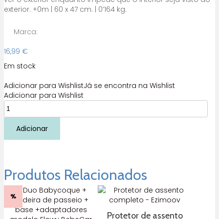
exterior. +0m | 60 x 47 cm. | 0’164 kg.
Marca:
16,99
€
Em stock
Adicionar para Wishlist
Já se encontra na Wishlist
Adicionar para Wishlist
Quantidade
de
Protetor
Adicionar
solar
auto
Olmitos
Produtos Relacionados
%
Protetor de assento