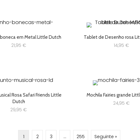
16,25 €.
13,00 €.
15,00 €.
12,00 €.
 boneca em Metal Little Dutch
Tablet de Desenho rosa Lit
21,95
€
14,95
€
ical Rosa Safari Friends Little
Mochila Fairies grande Lit
Dutch
24,95
€
29,95
€
1
2
3
…
255
Seguinte »