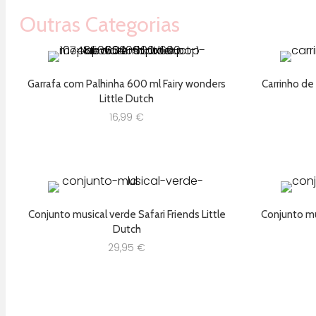
44,99 €.
35,99 €.
Outras Categorias
Garrafa com Palhinha 600 ml Fairy wonders
Carrinho de
Little Dutch
16,99
€
Conjunto musical verde Safari Friends Little
Conjunto mus
Dutch
29,95
€