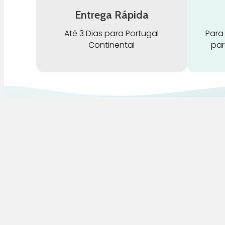
Entrega Rápida
Até 3 Dias para Portugal
Para
Continental
par
G
Pra Mamã
A
Gravidez e Maternidade | Tudo para o seu
H
Bebé | Puericultura | Brinquedos |
Alimentação e Amamentação | Hora de
B
Dormir | Hora do Banho | Hora de Passear
D
C