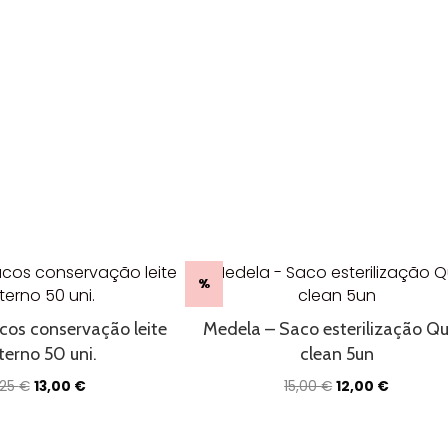
%
cos conservação leite
Medela – Saco esterilização Qu
erno 50 uni.
clean 5un
O
O
O
O
,25
€
13,00
€
15,00
€
12,00
€
preço
preço
preço
preço
original
atual
original
atual
era:
é:
era:
é: