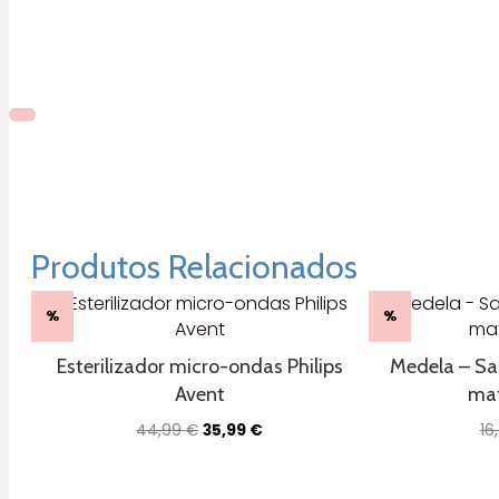
Produtos Relacionados
%
%
Esterilizador micro-ondas Philips
Medela – Sa
Avent
mat
O
O
44,99
€
35,99
€
16
preço
preço
original
atual
era:
é: