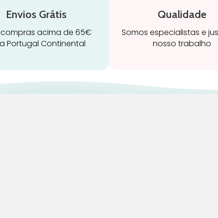
Envios Grátis
Qualidade
 compras acima de 65€
Somos especialistas e ju
a Portugal Continental
nosso trabalho
ravidez e maternidade
Início
leitamento e amamentação
Loja
igiene
Blog
rinquedos
Marcas
ormir e descanso
Quem Somos
adeiras Auto
Contatos