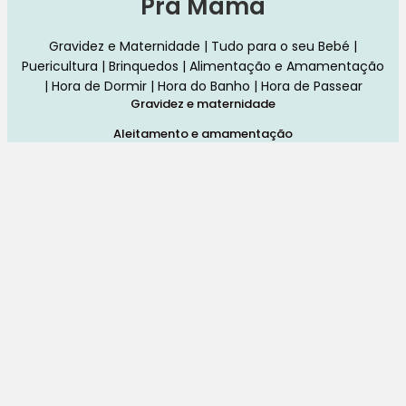
Pra Mamã
Gravidez e Maternidade | Tudo para o seu Bebé |
Puericultura | Brinquedos | Alimentação e Amamentação
| Hora de Dormir | Hora do Banho | Hora de Passear
Gravidez e maternidade
Aleitamento e amamentação
Higiene
Brinquedos
Dormir e descanso
Cadeiras Auto
Saúde e bem-estar
Início
Loja
Blog
Marcas