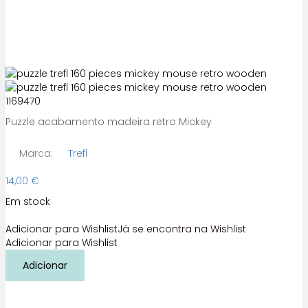
Puzzle acabamento madeira retro Mickey
Marca:
Trefl
14,00
€
Em stock
Adicionar para Wishlist
Já se encontra na Wishlist
Adicionar para Wishlist
Quantidade
Adicionar
de
Puzzle
Mickey