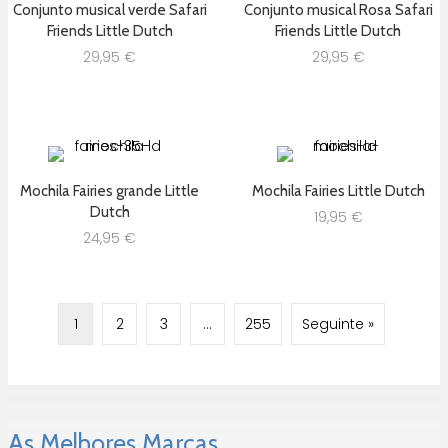
Conjunto musical verde Safari
Conjunto musical Rosa Safari
Friends Little Dutch
Friends Little Dutch
29,95
€
29,95
€
Mochila Fairies grande Little
Mochila Fairies Little Dutch
Dutch
19,95
€
24,95
€
1
2
3
…
255
Seguinte »
As Melhores Marcas