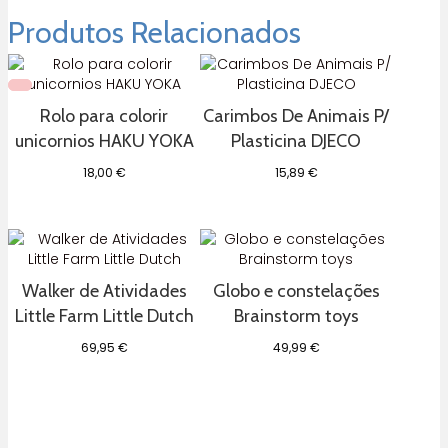
Mouse
retro
Produtos Relacionados
de
madeira
Rolo para colorir
Carimbos De Animais P/
unicornios HAKU YOKA
Plasticina DJECO
18,00
€
15,89
€
Walker de Atividades
Globo e constelações
Little Farm Little Dutch
Brainstorm toys
69,95
€
49,99
€