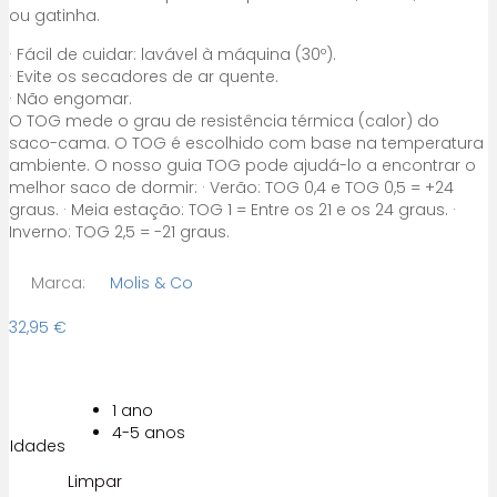
ou gatinha.
· Fácil de cuidar: lavável à máquina (30º).
· Evite os secadores de ar quente.
· Não engomar.
O TOG mede o grau de resistência térmica (calor) do
saco-cama. O TOG é escolhido com base na temperatura
ambiente. O nosso guia TOG pode ajudá-lo a encontrar o
melhor saco de dormir: · Verão: TOG 0,4 e TOG 0,5 = +24
graus. · Meia estação: TOG 1 = Entre os 21 e os 24 graus. ·
Inverno: TOG 2,5 = -21 graus.
Marca:
Molis & Co
32,95
€
1 ano
4-5 anos
Idades
Limpar