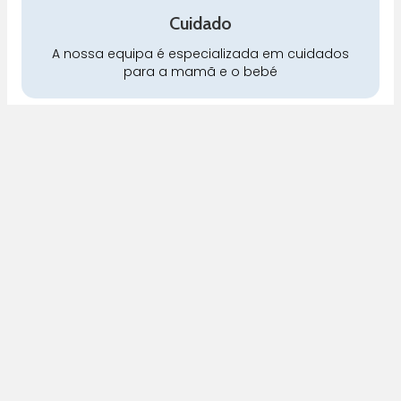
Cuidado
A nossa equipa é especializada em cuidados
para a mamã e o bebé
Pra Mamã
Gravidez e Maternidade | Tudo para o seu Bebé |
Puericultura | Brinquedos | Alimentação e Amamentação
| Hora de Dormir | Hora do Banho | Hora de Passear
Gravidez e maternidade
Aleitamento e amamentação
Higiene
Brinquedos