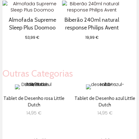
36,95 €
Almofada Supreme
Biberão 240ml natural
Sleep Plus Doomoo
response Philips Avent
53,99
€
19,99
€
Outras Categorias
Tablet de Desenho rosa Little
Tablet de Desenho azul Little
Dutch
Dutch
14,95
€
14,95
€