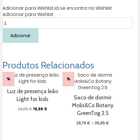
Adicionar para Wishlist
Já se encontra na Wishlist
Adicionar para Wishlist
Quantidade
de
Saco
Adicionar
de
dormir
Jungle
Molis&Co
Produtos Relacionados
TOG1
%
%
Luz de presença leão
Saco de dormir
Light for kids
Molis&Co Botany
O
O
24,95
€
19,96
€
GreenTog 2.5
preço
preço
original
atual
Price
28,76
€
–
36,95
€
era:
é:
range:
24,95 €.
19,96 €.
28,76 €
through