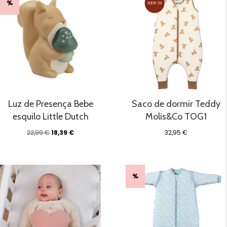
%
Luz de Presença Bebe
Saco de dormir Teddy
esquilo Little Dutch
Molis&Co TOG1
O
O
22,99
€
18,39
€
32,95
€
preço
preço
original
atual
era:
é:
22,99 €.
18,39 €.
%