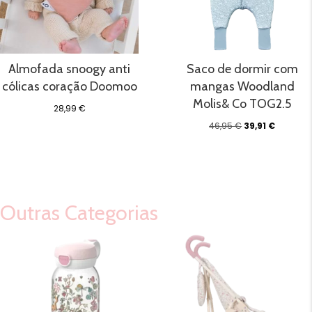
Almofada snoogy anti
Saco de dormir com
cólicas coração Doomoo
mangas Woodland
Molis& Co TOG2.5
28,99
€
O
O
46,95
€
39,91
€
preço
preço
original
atual
era:
é:
46,95 €.
39,91 €.
Outras Categorias