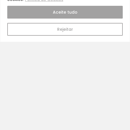
Cuidado
A nossa equipa é especializada em cuidados
Aceite tudo
para a mamã e o bebé
Abrir Chat
Rejeitar
Pra Mamã
Gravidez e Maternidade | Tudo para o seu Bebé |
Puericultura | Brinquedos | Alimentação e Amamentação
| Hora de Dormir | Hora do Banho | Hora de Passear
Gravidez e maternidade
Aleitamento e amamentação
Higiene
Brinquedos
Dormir e descanso