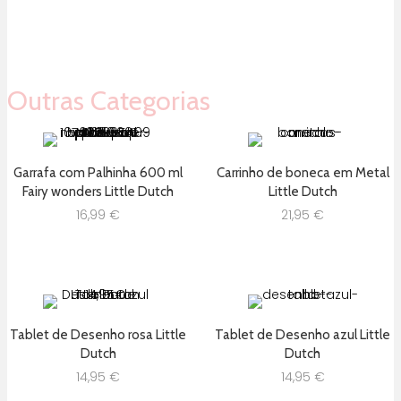
preço
preço
preço
preço
original
atual
original
atual
era:
é:
era:
é:
59,95 €.
47,96 €.
49,95 €.
29,97 €.
Outras Categorias
Garrafa com Palhinha 600 ml
Carrinho de boneca em Metal
Fairy wonders Little Dutch
Little Dutch
16,99
€
21,95
€
Tablet de Desenho rosa Little
Tablet de Desenho azul Little
Dutch
Dutch
14,95
€
14,95
€