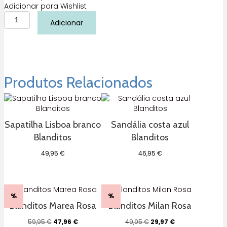
Adicionar para Wishlist
Quantidade
Adicionar
de
Sapatilha
Blanditos
Flash
Vegan
Verde
Produtos Relacionados
Sapatilha Lisboa branco
Sandália costa azul
Blanditos
Blanditos
49,95
€
46,95
€
%
%
Blanditos Marea Rosa
Blanditos Milan Rosa
O
O
O
O
59,95
€
47,96
€
49,95
€
29,97
€