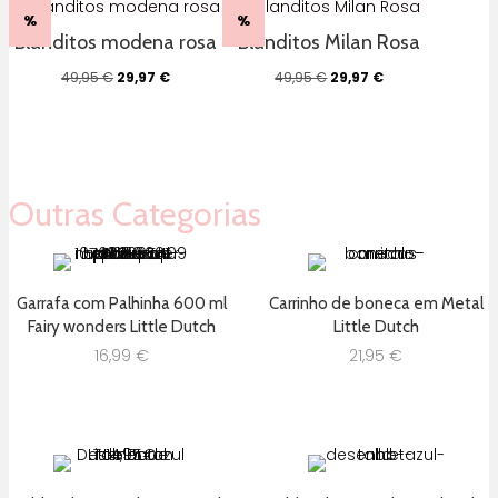
49,95 €.
39,96 €.
%
%
Blanditos modena rosa
Blanditos Milan Rosa
O
O
O
O
49,95
€
29,97
€
49,95
€
29,97
€
preço
preço
preço
preço
original
atual
original
atual
era:
é:
era:
é:
49,95 €.
29,97 €.
49,95 €.
29,97 €.
Outras Categorias
Garrafa com Palhinha 600 ml
Carrinho de boneca em Metal
Fairy wonders Little Dutch
Little Dutch
16,99
€
21,95
€