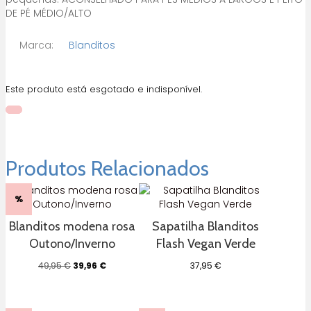
DE PÉ MÉDIO/ALTO
Marca:
Blanditos
Este produto está esgotado e indisponível.
Produtos Relacionados
%
Blanditos modena rosa
Sapatilha Blanditos
Outono/Inverno
Flash Vegan Verde
O
O
49,95
€
39,96
€
37,95
€
preço
preço
original
atual
era:
é: