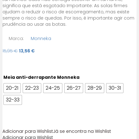
significa que está esgotado Importante: As solas firmes
ajudam a reduzir o risco de escorregamento, mas existe
sempre o risco de quedas. Por isso, é importante agir com
prudência ao usar as botas.
Marca:
Monneka
O
O
15,95
€
13,56
€
preço
preço
original
atual
era:
é:
15,95 €.
13,56 €.
Meia anti-derrapante Monneka
20-21
22-23
24-25
26-27
28-29
30-31
32-33
Adicionar para Wishlist
Já se encontra na Wishlist
Adicionar para Wishlist