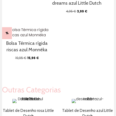
dreams azul Little Dutch
O
O
4,95
€
3,99
€
preço
preço
original
atual
era:
é:
4,95 €.
3,99 €.
%
Bolsa Térmica rígida
riscas azul Monnëka
O
O
19,95
€
15,96
€
preço
preço
original
atual
era:
é:
19,95 €.
15,96 €.
Outras Categorias
Tablet de Desenho rosa Little
Tablet de Desenho azul Little
Dutch
Dutch