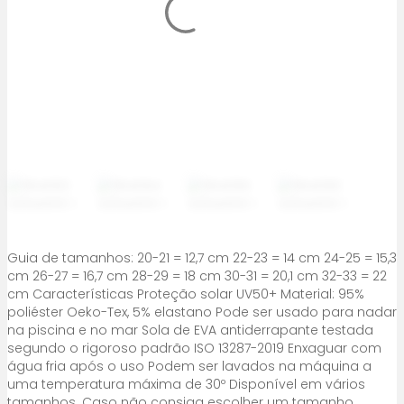
Guia de tamanhos: 20-21 = 12,7 cm 22-23 = 14 cm 24-25 = 15,3
cm 26-27 = 16,7 cm 28-29 = 18 cm 30-31 = 20,1 cm 32-33 = 22
cm Características Proteção solar UV50+ Material: 95%
poliéster Oeko-Tex, 5% elastano Pode ser usado para nadar
na piscina e no mar Sola de EVA antiderrapante testada
segundo o rigoroso padrão ISO 13287-2019 Enxaguar com
água fria após o uso Podem ser lavados na máquina a
uma temperatura máxima de 30º Disponível em vários
tamanhos. Caso não consiga escolher um tamanho,