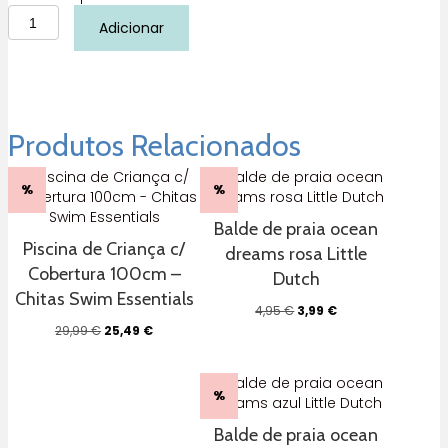
Quantidade
Adicionar
de
Sapatinhos
de
praia
Whale
Teal
Produtos Relacionados
Monnëka
%
%
Balde de praia ocean
Piscina de Criança c/
dreams rosa Little
Cobertura 100cm –
Dutch
Chitas Swim Essentials
O
O
4,95
€
3,99
€
preço
preço
O
O
29,99
€
25,49
€
original
atual
preço
preço
era:
é:
original
atual
4,95 €.
3,99 €.
era:
é:
%
29,99 €.
25,49 €.
Balde de praia ocean