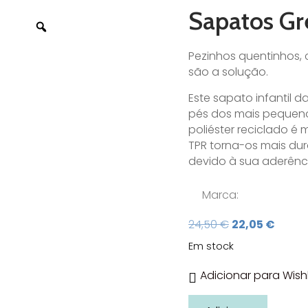
Sapatos Gr
Pezinhos quentinhos, 
são a solução.
Este sapato infantil 
pés dos mais pequenos
poliéster reciclado é 
TPR torna-os mais durá
devido à sua aderênc
Marca:
O
O
24,50
€
22,05
€
preço
preço
Em stock
original
atual
era:
é:
Adicionar para Wishl
24,50 €.
22,05 
Quantidade