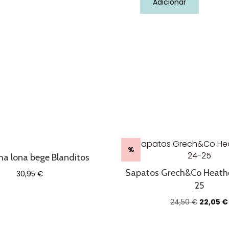
Adicionar
de
Sapatos
Grech&Co
Sunset
26-
27
%
ha lona bege Blanditos
Sapatos Grech&Co Heathe
30,95
€
25
O
24,50
€
22,05
€
preço
original