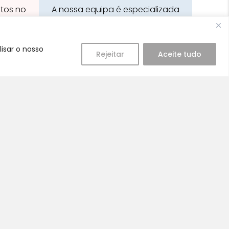
stos no
A nossa equipa é especializada
em cuidados para a mamã e o
bebé
isar o nosso
Rejeitar
Aceite tudo
Redes Sociais:
 de Vendas, Envios e