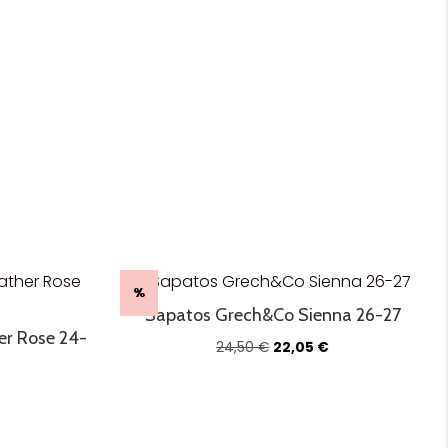
%
Sapatos Grech&Co Sienna 26-27
r Rose 24-
O
O
24,50
€
22,05
€
preço
preço
original
atual
O
era:
é:
preço
24,50 €.
22,05 €.
atual