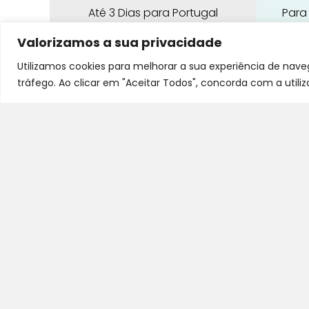
Até 3 Dias para Portugal
Para
Continental
par
Valorizamos a sua privacidade
Utilizamos cookies para melhorar a sua experiência de nav
tráfego. Ao clicar em "Aceitar Todos", concorda com a utili
G
Pra Mamã
A
Gravidez e Maternidade | Tudo para o seu
H
Bebé | Puericultura | Brinquedos | Alimentação
e Amamentação | Hora de Dormir | Hora do
B
Banho | Hora de Passear
D
C
S