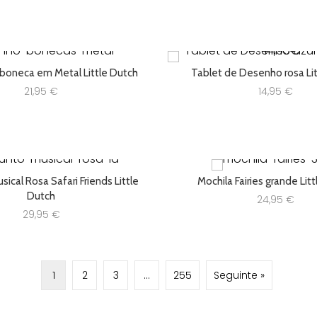
era:
24,50 €.
 boneca em Metal Little Dutch
Tablet de Desenho rosa Lit
21,95
€
14,95
€
ical Rosa Safari Friends Little
Mochila Fairies grande Lit
Dutch
24,95
€
29,95
€
1
2
3
…
255
Seguinte »