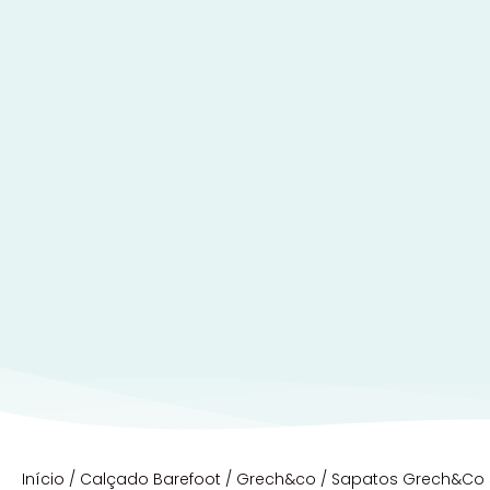
Início
/
Calçado Barefoot
/
Grech&co
/ Sapatos Grech&Co 