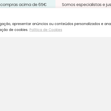
 compras acima de 65€
Somos especialistas e ju
a Portugal Continental
nosso trabalho
egação, apresentar anúncios ou conteúdos personalizados e anal
zação de cookies.
Política de Cookies
ravidez e maternidade
Início
leitamento e amamentação
Loja
igiene
Blog
rinquedos
Marcas
ormir e descanso
Quem Somos
adeiras Auto
Contatos
aúde e bem-estar
Termos e Condições
Devoluções