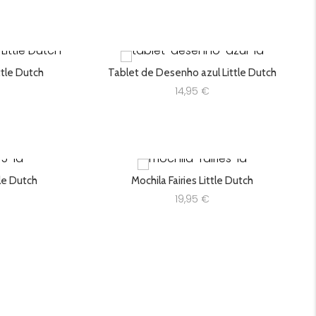
é:
22,05 €.
tle Dutch
Tablet de Desenho azul Little Dutch
14,95
€
tle Dutch
Mochila Fairies Little Dutch
19,95
€