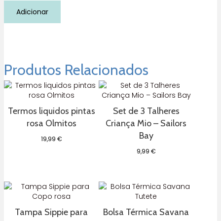
Quantidade
Adicionar
de
Set
3
talheres
de
aprendizagem
Produtos Relacionados
rosa
olmitos
Termos liquidos pintas
Set de 3 Talheres
rosa Olmitos
Criança Mio – Sailors
Bay
19,99
€
9,99
€
Tampa Sippie para
Bolsa Térmica Savana