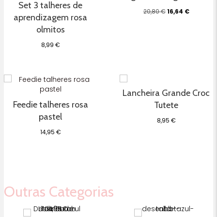
Set 3 talheres de
O
O
20,80
€
16,64
€
aprendizagem rosa
preço
preço
original
atual
olmitos
era:
é:
20,80 €.
16,64 €.
8,99
€
Lancheira Grande Croc
Feedie talheres rosa
Tutete
pastel
8,95
€
14,95
€
Outras Categorias