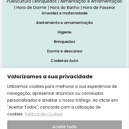
Puericultura | Brinquedos | Alimentação e Amamentação
| Hora de Dormir | Hora do Banho | Hora de Passear
Gravidez e maternidade
Aleitamento e amamentação
Higiene
Brinquedos
Dormir e descanso
Cadeiras Auto
Saúde e bem-estar
Valorizamos a sua privacidade
Início
Utilizamos cookies para melhorar a sua experiência de
Loja
navegação, apresentar anúncios ou conteúdos
Blog
personalizados e analisar o nosso tráfego. Ao clicar em
"Aceitar Todos", concorda com a utilização de
Marcas
cookies.
Política de Cookies
Quem Somos
Aceite tudo
Contatos