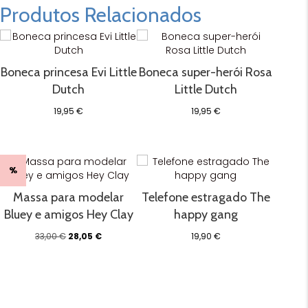
Produtos Relacionados
Boneca princesa Evi Little
Boneca super-herói Rosa
Dutch
Little Dutch
19,95
€
19,95
€
%
Massa para modelar
Telefone estragado The
Bluey e amigos Hey Clay
happy gang
O
O
33,00
€
28,05
€
19,90
€
preço
preço
original
atual
era:
é:
33,00 €.
28,05 €.