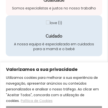
Somos especialistas e justos no nosso trabalho
Cuidado
A nossa equipa é especializada em cuidados
para a mamã e o bebé
Valorizamos a sua privacidade
Utilizamos cookies para melhorar a sua experiência de
Pra Mamã
navegação, apresentar anúncios ou conteúdos
personalizados e analisar o nosso tráfego. Ao clicar em
"Aceitar Todos", concorda com a utilização de
Gravidez e Maternidade | Tudo para o seu Bebé |
Puericultura | Brinquedos | Alimentação e Amamentação
cookies.
Política de Cookies
| Hora de Dormir | Hora do Banho | Hora de Passear