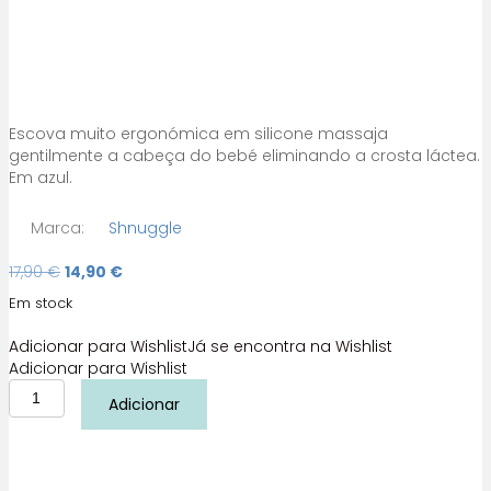
Escova muito ergonómica em silicone massaja
gentilmente a cabeça do bebé eliminando a crosta láctea.
Em azul.
Marca:
Shnuggle
O
O
17,90
€
14,90
€
preço
preço
Em stock
original
atual
era:
é:
Adicionar para Wishlist
Já se encontra na Wishlist
17,90 €.
14,90 €.
Adicionar para Wishlist
Quantidade
Adicionar
de
Escova
Crosta
Láctea