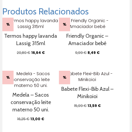
Azul
Shnuggle
Produtos Relacionados
%
%
Termos happy lavanda
Friendly Organic –
Lassig 315ml
Amaciador bebé
O
O
O
O
20,80
€
16,64
€
9,99
€
8,49
€
preço
preço
preço
preço
original
atual
original
atual
era:
é:
era:
é:
20,80 €.
16,64 €.
9,99 €.
8,49 €.
%
%
Babete Flexi-Bib Azul –
Medela – Sacos
Minikoioi
conservação leite
O
O
15,99
€
13,59
€
materno 50 uni.
preço
preço
original
atual
O
O
16,25
€
13,00
€
era:
é:
preço
preço
15,99 €.
13,59 €.
original
atual