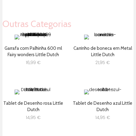
era:
é:
16,25 €.
13,00 €.
Outras Categorias
Garrafa com Palhinha 600 ml
Carrinho de boneca em Metal
Fairy wonders Little Dutch
Little Dutch
16,99
€
21,95
€
Tablet de Desenho rosa Little
Tablet de Desenho azul Little
Dutch
Dutch
14,95
€
14,95
€