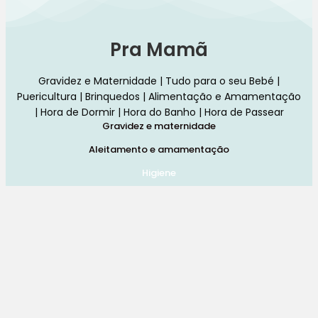
Pra Mamã
Gravidez e Maternidade | Tudo para o seu Bebé |
Puericultura | Brinquedos | Alimentação e Amamentação
| Hora de Dormir | Hora do Banho | Hora de Passear
Gravidez e maternidade
Aleitamento e amamentação
Higiene
Brinquedos
Dormir e descanso
Cadeiras Auto
Saúde e bem-estar
Início
Loja