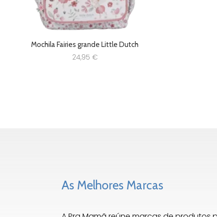
Mochila Fairies grande Little Dutch
24,95
€
As Melhores Marcas
A Pra Mamã reúne marcas de produtos 