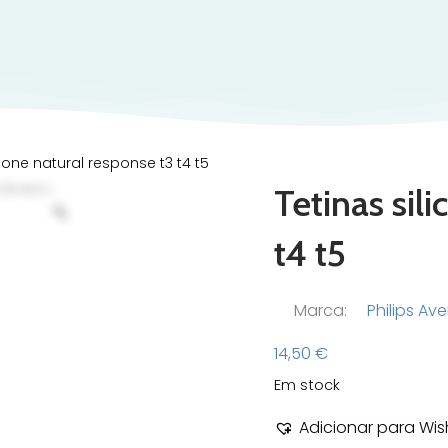
icone natural response t3 t4 t5
Tetinas sil
t4 t5
Marca:
Philips Av
14,50
€
Em stock
Adicionar para Wish