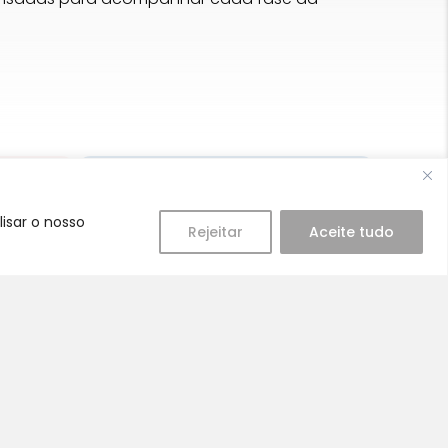
isar o nosso
Rejeitar
Aceite tudo
Cuidado
stos no
A nossa equipa é especializada
em cuidados para a mamã e o
bebé