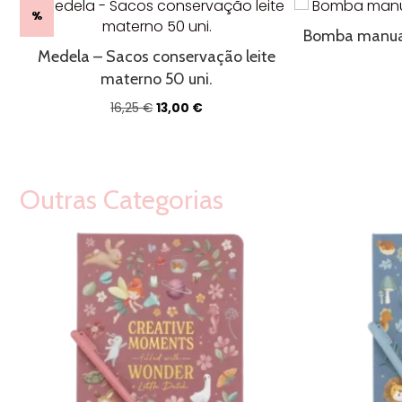
%
Bomba manual 
Medela – Sacos conservação leite
materno 50 uni.
O
O
16,25
€
13,00
€
preço
preço
original
atual
era:
é:
16,25 €.
13,00 €.
Outras Categorias