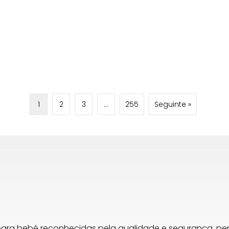
1
2
3
…
255
Seguinte »
para bebé reconhecidas pela qualidade e segurança, 