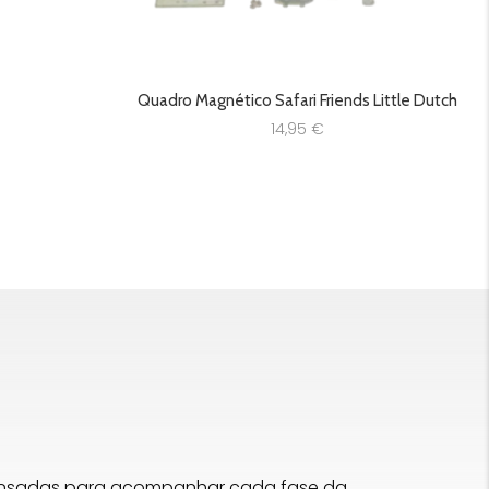
Quadro Magnético Safari Friends Little Dutch
14,95
€
pensadas para acompanhar cada fase da