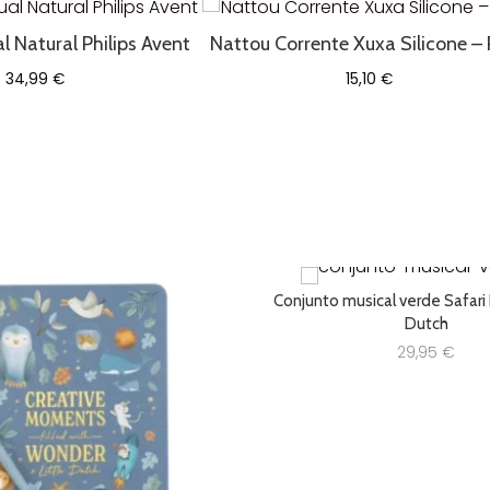
Natural Philips Avent
Nattou Corrente Xuxa Silicone –
34,99
€
15,10
€
Conjunto musical verde Safari F
Dutch
29,95
€