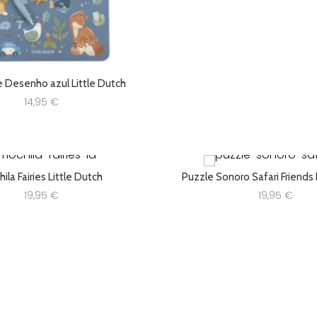
e Desenho azul Little Dutch
14,95
€
ila Fairies Little Dutch
Puzzle Sonoro Safari Friends 
19,95
€
19,95
€