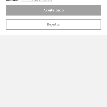
Aceite tudo
Rejeitar
Pra Mamã
Gravidez e Maternidade | Tudo para o seu Bebé |
Puericultura | Brinquedos | Alimentação e Amamentação
| Hora de Dormir | Hora do Banho | Hora de Passear
Gravidez e maternidade
Aleitamento e amamentação
Higiene
Brinquedos
Dormir e descanso
Cadeiras Auto
Saúde e bem-estar