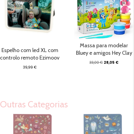
Massa para modelar
Espelho com led XL com
Bluey e amigos Hey Clay
controlo remoto Ezimoov
O
O
33,00
€
28,05
€
39,99
€
preço
preço
original
atual
era:
é:
33,00 €.
28,05 €.
Outras Categorias