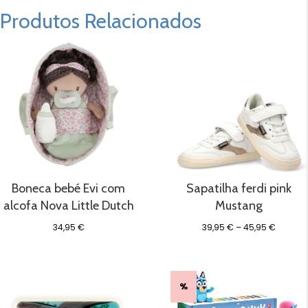
Produtos Relacionados
Boneca bebé Evi com
Sapatilha ferdi pink
alcofa Nova Little Dutch
Mustang
Price
34,95
€
39,95
€
–
45,95
€
range:
39,95 €
throug
45,95 €
%