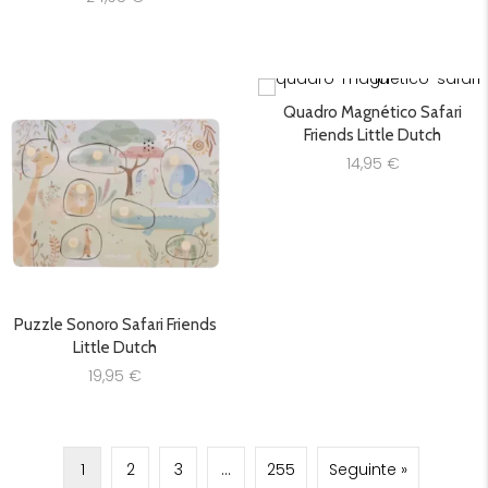
Quadro Magnético Safari
Friends Little Dutch
14,95
€
Puzzle Sonoro Safari Friends
Little Dutch
19,95
€
1
2
3
…
255
Seguinte »