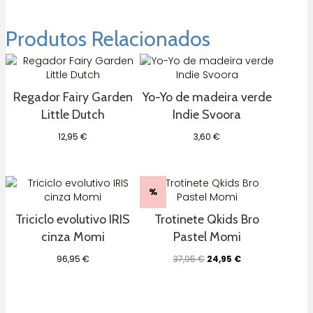
Produtos Relacionados
Regador Fairy Garden
Yo-Yo de madeira verde
Little Dutch
Indie Svoora
12,95
€
3,60
€
%
Triciclo evolutivo IRIS
Trotinete Qkids Bro
cinza Momi
Pastel Momi
O
O
96,95
€
37,95
€
24,95
€
preço
preço
original
atual
era:
é:
37,95 €.
24,95 €.