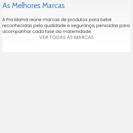
As Melhores Marcas
A Pra Mamã reúne marcas de produtos para bebé
reconhecidas pela qualidade e segurança, pensadas para
acompanhar cada fase da maternidade.
VER TODAS AS MARCAS
Entrega Rápida
Até 3 Dias para Portugal Continental
Envios Grátis
Para compras acima de 65€ para Portugal