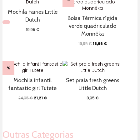
Mochila Fairies Little
Bolsa Térmica rígida
Dutch
verde quadriculado
19,95
€
Monnëka
O
O
19,95
€
15,96
€
preço
preço
original
atual
era:
é:
19,95 €.
15,96 €.
%
Mochila infantil
Set praia fresh greens
fantastic girl Tutete
Little Dutch
O
O
24,95
€
21,21
€
8,95
€
preço
preço
original
atual
era:
é:
24,95 €.
21,21 €.
Outras Categorias