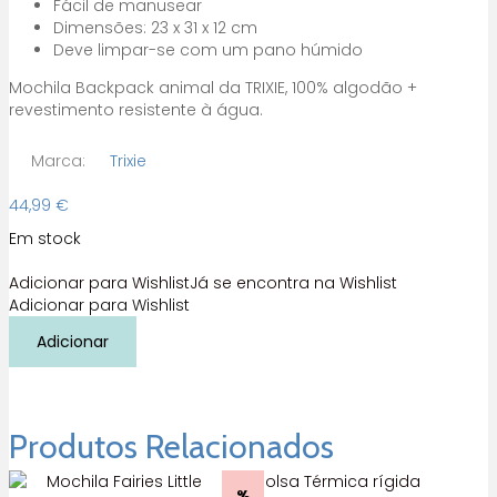
Fácil de manusear
Dimensões: 23 x 31 x 12 cm
Deve limpar-se com um pano húmido
Mochila Backpack animal da TRIXIE, 100% algodão +
revestimento resistente à água.
Marca:
Trixie
44,99
€
Em stock
Adicionar para Wishlist
Já se encontra na Wishlist
Adicionar para Wishlist
Quantidade
Adicionar
de
Mochila
Mrs.
Rabbit
Trixie
Produtos Relacionados
%