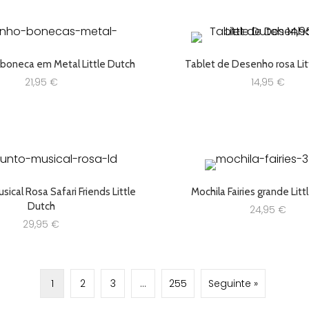
 boneca em Metal Little Dutch
Tablet de Desenho rosa Lit
21,95
€
14,95
€
ical Rosa Safari Friends Little
Mochila Fairies grande Lit
Dutch
24,95
€
29,95
€
1
2
3
…
255
Seguinte »