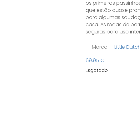
os primeiros passinhos
que estão quase pront
para algumas saudaçõ
casa. As rodas de bo
seguras para uso inte
Marca:
Little Dutc
69,95
€
Esgotado