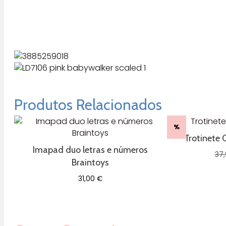
Produtos Relacionados
%
Trotinete 
Imapad duo letras e números
37
Braintoys
31,00
€