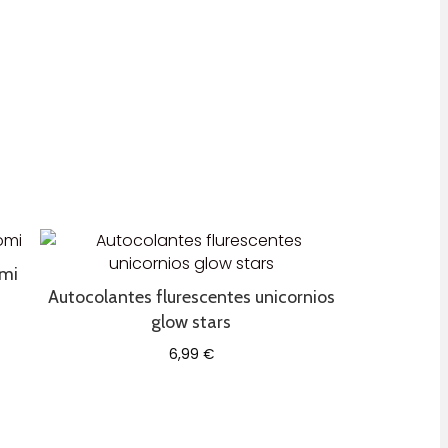
omi
Autocolantes flurescentes unicornios
glow stars
6,99
€