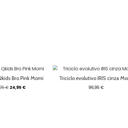
Qkids Bro Pink Momi
Triciclo evolutivo IRIS cinza M
O
O
,95
€
24,95
€
96,95
€
preço
preço
original
atual
era:
é:
37,95 €.
24,95 €.