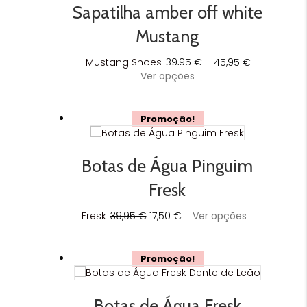
The
Sapatilha amber off white
options
may
Mustang
be
chosen
Price
Mustang Shoes
39,95
€
–
45,95
€
on
This
range:
Ver opções
the
product
39,95 €
product
has
through
page
multiple
45,95 €
Promoção!
variants.
The
options
Botas de Água Pinguim
may
be
Fresk
chosen
on
O
O
This
Fresk
39,95
€
17,50
€
Ver opções
the
preço
preço
product
product
original
atual
has
page
era:
é:
multiple
Promoção!
39,95 €.
17,50 €.
variants.
The
options
Botas de Água Fresk