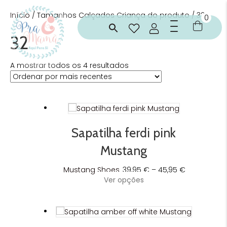
Início
/ Tamanhos Calçados Criança do produto / 32
0
32
Ordenado
A mostrar todos os 4 resultados
por
mais
recentes
Sapatilha ferdi pink
Mustang
Price
Mustang Shoes
39,95
€
–
45,95
€
This
range:
Ver opções
product
39,95 €
has
through
multiple
45,95 €
variants.