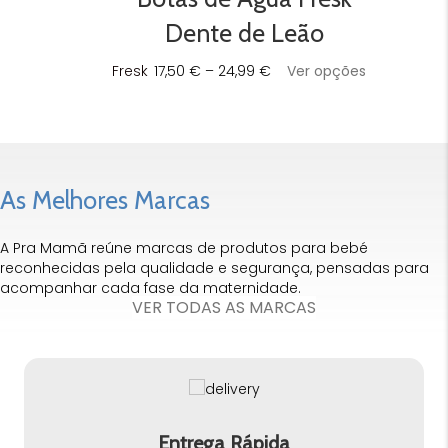
may
be
Dente de Leão
chosen
on
Price
This
Fresk
17,50
€
–
24,99
€
Ver opções
the
range:
product
product
17,50 €
has
page
through
multiple
24,99 €
variants.
The
options
As Melhores Marcas
may
be
A Pra Mamã reúne marcas de produtos para bebé
chosen
reconhecidas pela qualidade e segurança, pensadas para
on
acompanhar cada fase da maternidade.
the
VER TODAS AS MARCAS
product
page
Entrega Rápida