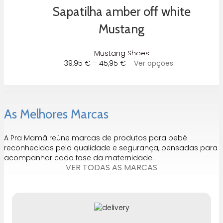
through
multiple
Sapatilha amber off white
45,95 €
variants.
The
Mustang
options
may
Mustang Shoes
be
Price
This
39,95
€
–
45,95
€
Ver opções
chosen
range:
product
on
39,95 €
has
the
through
multiple
product
45,95 €
variants.
page
As Melhores Marcas
The
options
may
A Pra Mamã reúne marcas de produtos para bebé
be
reconhecidas pela qualidade e segurança, pensadas para
chosen
acompanhar cada fase da maternidade.
on
VER TODAS AS MARCAS
the
product
page