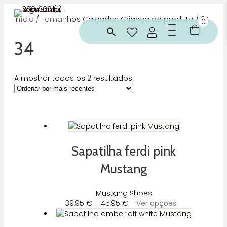
Início
/ Tamanhos Calçados Criança do produto / 34
0
34
Ordenado
A mostrar todos os 2 resultados
por
mais
recentes
Sapatilha ferdi pink
Mustang
Mustang Shoes
Price
This
39,95
€
–
45,95
€
Ver opções
range:
product
39,95 €
has